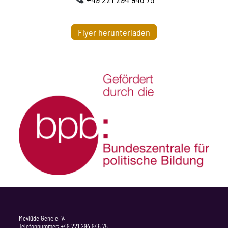
Flyer herunterladen
Mevlüde Genç e. V.
Telefonnummer:
+49 221 294 946 75